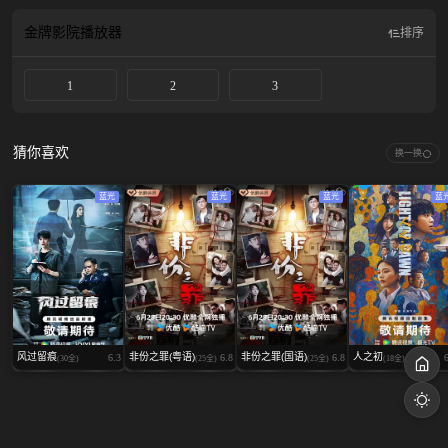
金牌影院
播放器
排序
1
2
3
猜你喜欢
换一换
蓝光
蓝光
蓝光
蓝
风过留痕
非份之罪(粤语)
非份之罪(国语)
人之初
6.3
6.8
6.8
(30全)
(25全)
(25全)
(18全)