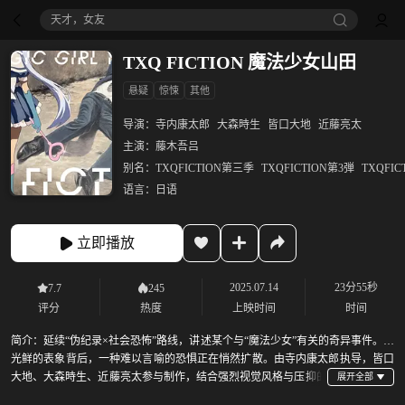
天才，女友
TXQ FICTION 魔法少女山田
悬疑
惊悚
其他
导演：
寺内康太郎
大森時生
皆口大地
近藤亮太
主演：
藤木吾吕
别名：
TXQFICTION第三季
TXQFICTION第3弾
TXQFIC
语言：
日语
立即播放
2025.07.14
23分55秒
7.7
245
评分
热度
上映时间
时间
简介：
延续“伪纪录×社会恐怖”路线，讲述某个与“魔法少女”有关的奇异事件。在
光鲜的表象背后，一种难以言喻的恐惧正在悄然扩散。由寺内康太郎执导，皆口
大地、大森時生、近藤亮太参与制作，结合强烈视觉风格与压抑的
现实感，营造出既魔幻又诡异的氛围。