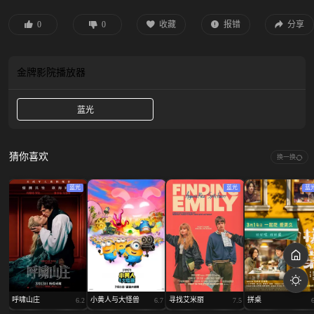
0
0
收藏
报错
分享
金牌影院
播放器
蓝光
猜你喜欢
换一换
蓝光
蓝光
蓝
呼啸山庄
小黄人与大怪兽
寻找艾米丽
拼桌
6.2
6.7
7.5