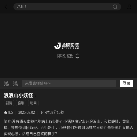
八仙！
即将播放
登录
浪浪山小妖怪
剧情
喜剧
动画
|
2025.08.02
|
1小时58分15秒
8.5
简介:
没有通天本领也能踏上取经路？小猪妖决定离开浪浪山，和蛤蟆精、黄鼠狼
精、猩猩怪组团取经。西行路上，小妖怪们将遇到怎样的考验？最终他们又能否
实现心愿，活成自己喜欢的样子？