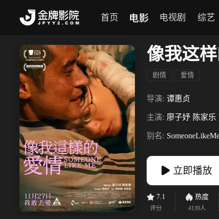
电影
首页
电视剧
综艺
像我这样
剧情
爱情
导演:
谭惠贞
主演:
廖子妤
陈家乐
别名:
SomeoneLikeM
立即播放
7.1
热度
评分
4139
人