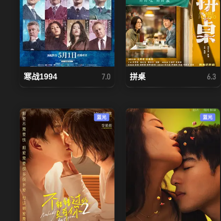
寒战1994
拼桌
7.0
6.3
蓝光
蓝光