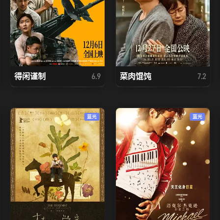
得闲谨制
菜肉馄饨
6.9
7.2
蓝光
蓝光