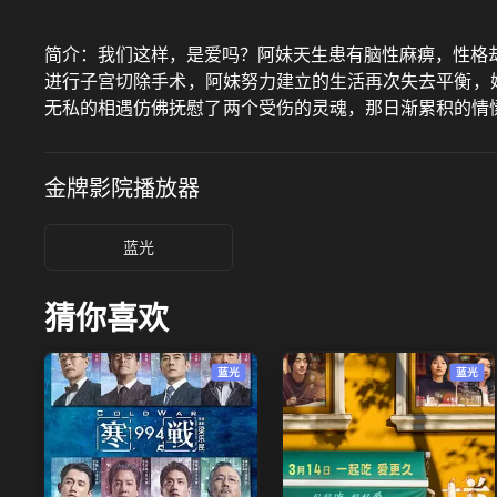
简介：
我们这样，是爱吗？阿妹天生患有脑性麻痹，性格
进行子宫切除手术，阿妹努力建立的生活再次失去平衡，
无私的相遇仿佛抚慰了两个受伤的灵魂，那日渐累积的情愫
长片作品，将爱情元素和身障者性权益议题融合，成就一
金牌影院
播放器
蓝光
猜你喜欢
蓝光
蓝光