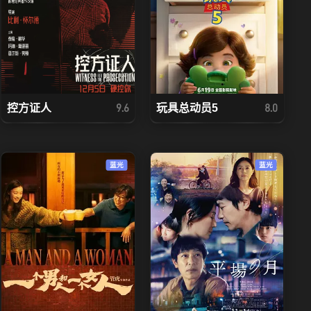
控方证人
玩具总动员5
9.6
8.0
蓝光
蓝光