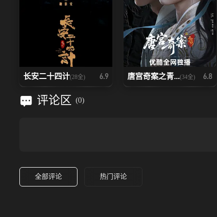
长安二十四计
唐宫奇案之青...
6.9
6.8
(28全)
(34全)
评论区
(
0
)
全部评论
热门评论