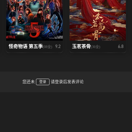
怪奇物语 第五季
玉茗茶骨
9.2
6.8
(08全)
(36全)
您还未
请登录后发表评论
登录