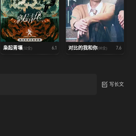
枭起青壤
对比的我和你
6.1
7.6
(32全)
(08全)
写长文