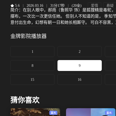
5.6
|
2026.03.16
|
31分17秒
|
(20全)
爱情
悬疑
简介：
在别人眼中，郝雨（鲁照华 饰）是狐狸精是毒蛇
摆布，一次比一次更信任她。 但别人不知道的是， 季
意付出生命，幻想有朝一日和她长相厮守。 可白不容黑
始终执迷于她。
金牌影院
播放器
1
2
8
9
15
16
猜你喜欢
蓝光
蓝光