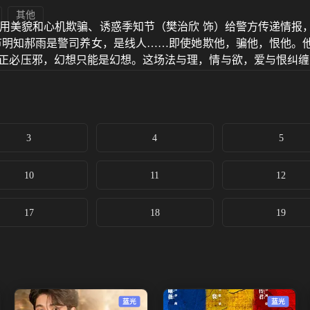
其他
，用美貌和心机欺骗、诱惑季知节（樊治欣 饰）给警方传递情报
知节明知郝雨是警司养女，是线人……即使她欺他，骗他，恨他。
，正必压邪，幻想只能是幻想。这场法与理，情与欲，爱与恨纠
3
4
5
10
11
12
17
18
19
蓝光
蓝光