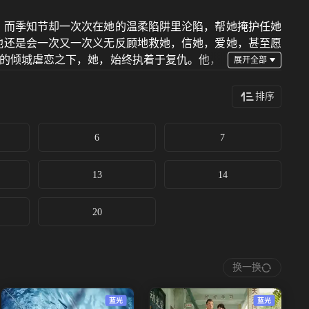
，而季知节却一次次在她的温柔陷阱里沦陷，帮她掩护任她
他还是会一次又一次义无反顾地救她，信她，爱她，甚至愿
缠的倾城虐恋之下，她，始终执着于复仇。他，
排序
6
7
13
14
20
换一换
蓝光
蓝光