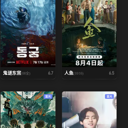
鬼谜东宫
人鱼
6.7
6.5
(08全)
(10/16)
蓝光
蓝光