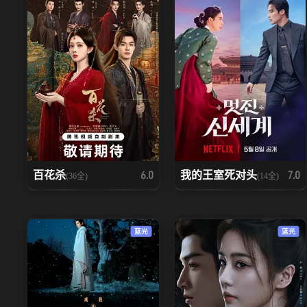
百花杀
我的王室死对头
6.0
7.0
(36全)
(14全)
蓝光
蓝光