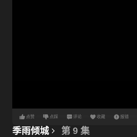
点赞
点踩
评论
收藏
报错
季雨倾城
第 9 集
更多信息