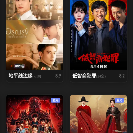
地平线边缘
低智商犯罪
8.9
8.2
(7/10)
(24全)
蓝光
蓝光